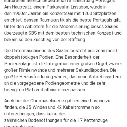
kulturellen Bereich bedeutendste Einrichtung
Portugals.
Am Hauptsitz, einem Parkareal in Lissabon, wurde in
den
1960er Jahren ein Konzertsaal mit 1200 Sitzplätzen
errichtet, dessen
Raumakustik als die beste Portugals gilt.
Unter den Anbietern für die
Modernisierung dieses Saales
überzeugte SBS mit dem besten technischen
Konzept und
bekam so den Zuschlag von der Stiftung.
Die Untermaschinerie des Saales besteht aus zehn meist
doppelstöckigen
Podien. Eine Besonderheit der
Podienanlage ist die Integration einer
großen Orgel, zweier
großer Filmleinwände und mehrerer Sekundärpodien.
Die
größte Herausforderung war es, das neue Antriebssystem
an
die vorgegebene Podiengeometrie und die sehr
beengten Platzverhältnisse
anzupassen.
Auch bei der Obermaschinerie galt es eine Lösung zu
finden, die 35
Winden und 42 Kabeltrommeln so
unterzubringen, dass keine der
zahlreichen
Bodenöffnungen für die 17 Kettenzüge
überdeckt wird.